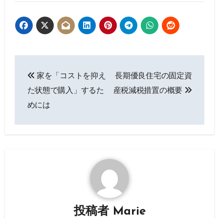
投
家を「コストを抑え
長期優良住宅の固定資
稿
た状態で購入」するた
産税減税措置の概要
ナ
めには
ビ
ゲ
ー
シ
ョ
投稿者
Marie