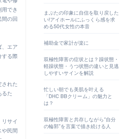
家電や修
利用でき
まぶたの印象に自信を取り戻した
民間の回
い!アイホールにふっくら感を求
める50代女性の本音
補助金で家計が楽に
ば、エア
分する際
双極性障害の症状とは？躁状態・
軽躁状態・うつ状態の違いと見逃
しやすいサインを解説
定された
忙しい朝でも美肌を叶える
あるた
「DHC BBクリーム」の魅力と
は？
双極性障害と共存しながら“自分
、リサイ
の輪郭”を言葉で描き続ける人
スや民間