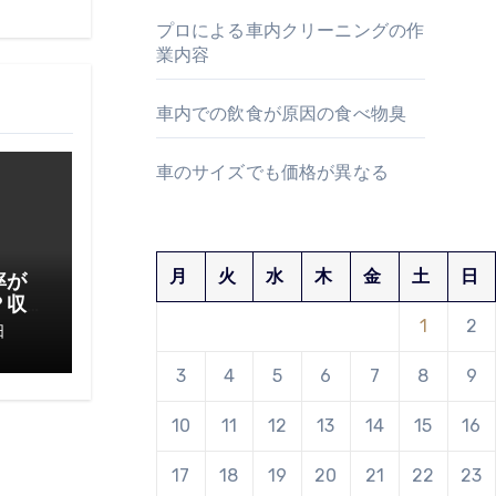
プロによる車内クリーニングの作
業内容
車内での飲食が原因の食べ物臭
車のサイズでも価格が異なる
月
火
水
木
金
土
日
率が
？収
1
2
てお
日
3
4
5
6
7
8
9
10
11
12
13
14
15
16
17
18
19
20
21
22
23