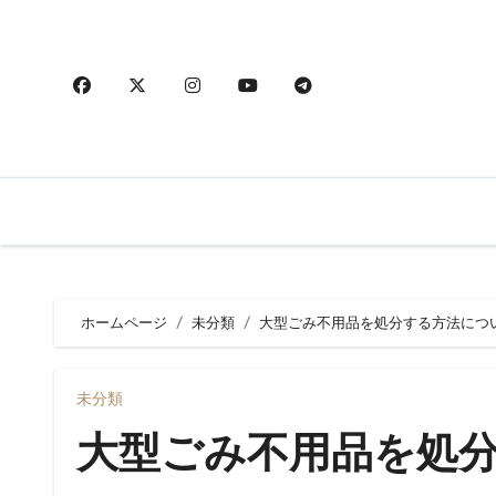
内
容
を
ス
キ
ッ
プ
ホームページ
未分類
大型ごみ不用品を処分する方法につ
未分類
大型ごみ不用品を処