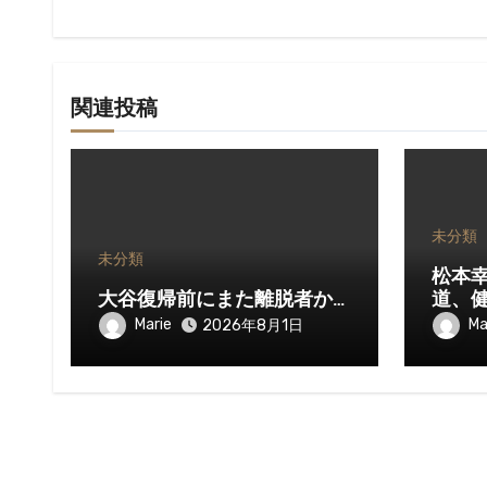
ョ
ン
関連投稿
未分類
未分類
松本
大谷復帰前にまた離脱者か…
道、
Marie
Ma
2026年8月1日