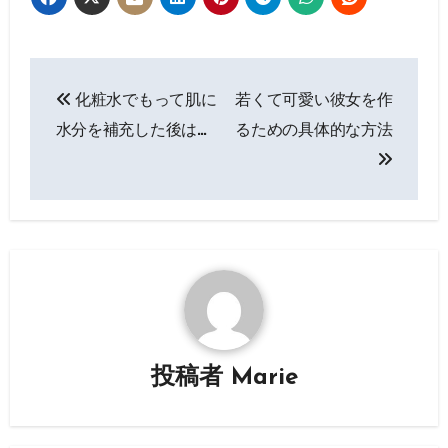
投
化粧水でもって肌に
若くて可愛い彼女を作
稿
水分を補充した後は…
るための具体的な方法
ナ
ビ
ゲ
ー
シ
ョ
投稿者
Marie
ン