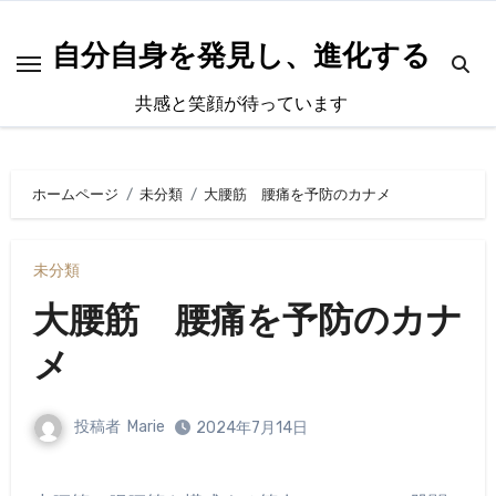
内
容
自分自身を発見し、進化する
を
共感と笑顔が待っています
ス
キ
ッ
ホームページ
未分類
大腰筋 腰痛を予防のカナメ
プ
未分類
大腰筋 腰痛を予防のカナ
メ
投稿者
Marie
2024年7月14日