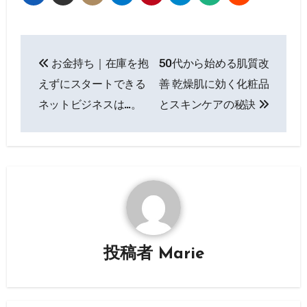
投
お金持ち｜在庫を抱
50代から始める肌質改
稿
えずにスタートできる
善 乾燥肌に効く化粧品
ナ
ネットビジネスは…。
とスキンケアの秘訣
ビ
ゲ
ー
シ
ョ
投稿者
Marie
ン