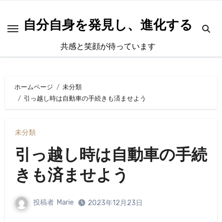
内
容
自分自身を発見し、進化する
を
共感と笑顔が待っています
ス
キ
ッ
ホームページ
未分類
プ
引っ越し時は自動車の手続きも済ませよう
未分類
引っ越し時は自動車の手続
きも済ませよう
投稿者
Marie
2023年12月23日