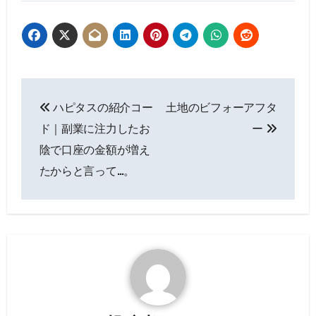
投
ハピタスの紹介コー
土地のビフォーアフタ
稿
ド｜副業に注力したお
ー
ナ
陰で口座の金額が増え
たからと言って…。
ビ
ゲ
ー
シ
ョ