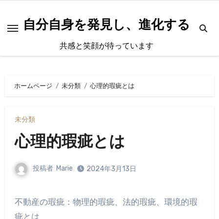
内
容
自分自身を発見し、進化する
を
共感と笑顔が待っています
ス
キ
ッ
ホームページ
未分類
心理的瑕疵とは
プ
未分類
心理的瑕疵とは
投稿者
Marie
2024年3月13日
不動産の瑕疵：物理的瑕疵、法的瑕疵、環境的瑕
疵とは