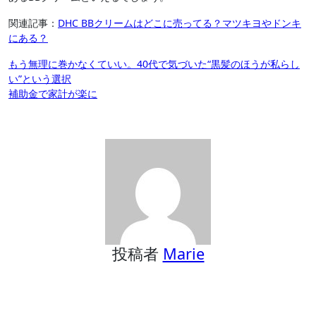
関連記事：
DHC BBクリームはどこに売ってる？マツキヨやドンキ
にある？
投
もう無理に巻かなくていい。40代で気づいた“黒髪のほうが私らし
い”という選択
稿
補助金で家計が楽に
ナ
ビ
ゲ
ー
シ
ョ
ン
投稿者
Marie