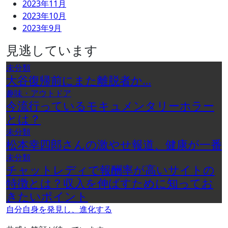
2023年11月
2023年10月
2023年9月
見逃しています
未分類
大谷復帰前にまた離脱者か…
趣味・アウトドア
今流行っているモキュメンタリーホラー
とは？
未分類
松本幸四郎さんの激やせ報道、健康が一番
未分類
チャットレディで報酬率が高いサイトの
特徴とは？収入を伸ばすために知ってお
きたいポイント
自分自身を発見し、進化する