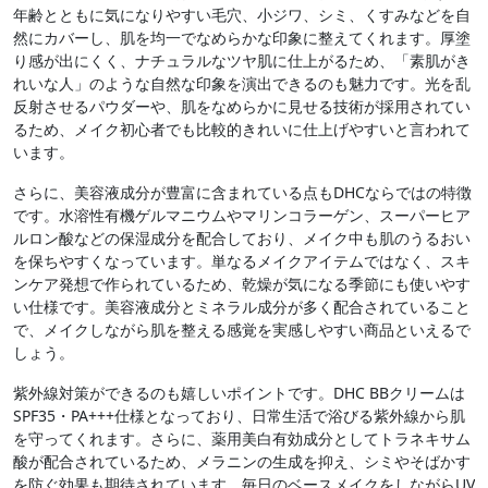
年齢とともに気になりやすい毛穴、小ジワ、シミ、くすみなどを自
然にカバーし、肌を均一でなめらかな印象に整えてくれます。厚塗
り感が出にくく、ナチュラルなツヤ肌に仕上がるため、「素肌がき
れいな人」のような自然な印象を演出できるのも魅力です。光を乱
反射させるパウダーや、肌をなめらかに見せる技術が採用されてい
るため、メイク初心者でも比較的きれいに仕上げやすいと言われて
います。
さらに、美容液成分が豊富に含まれている点もDHCならではの特徴
です。水溶性有機ゲルマニウムやマリンコラーゲン、スーパーヒア
ルロン酸などの保湿成分を配合しており、メイク中も肌のうるおい
を保ちやすくなっています。単なるメイクアイテムではなく、スキ
ンケア発想で作られているため、乾燥が気になる季節にも使いやす
い仕様です。美容液成分とミネラル成分が多く配合されていること
で、メイクしながら肌を整える感覚を実感しやすい商品といえるで
しょう。
紫外線対策ができるのも嬉しいポイントです。DHC BBクリームは
SPF35・PA+++仕様となっており、日常生活で浴びる紫外線から肌
を守ってくれます。さらに、薬用美白有効成分としてトラネキサム
酸が配合されているため、メラニンの生成を抑え、シミやそばかす
を防ぐ効果も期待されています。毎日のベースメイクをしながらUV