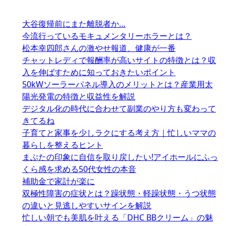
大谷復帰前にまた離脱者か…
今流行っているモキュメンタリーホラーとは？
松本幸四郎さんの激やせ報道、健康が一番
チャットレディで報酬率が高いサイトの特徴とは？収
入を伸ばすために知っておきたいポイント
50kWソーラーパネル導入のメリットとは？産業用太
陽光発電の特徴と収益性を解説
デジタル化の時代に合わせて副業のやり方も変わって
きてるね
子育てと家事を少しラクにする考え方｜忙しいママの
暮らしを整えるヒント
まぶたの印象に自信を取り戻したい!アイホールにふっ
くら感を求める50代女性の本音
補助金で家計が楽に
双極性障害の症状とは？躁状態・軽躁状態・うつ状態
の違いと見逃しやすいサインを解説
忙しい朝でも美肌を叶える「DHC BBクリーム」の魅