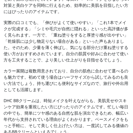
対策と美白ケアを同時に行えるため、効率的に美肌を目指したい方
にはぴったりのアイテムです。
実際の口コミでも、「伸びがよくて使いやすい」「これ1本でメイ
クが完成する」「シミや毛穴が自然に隠れる」といった高評価が多
く見られます。一方で、「重ね塗りをすると厚塗り感が出やすい」
「乾燥肌には少し物足りない場合がある」といった声もありまし
た。そのため、少量を薄く伸ばし、気になる部分だけ重ね塗りする
使い方がおすすめされています。自分の肌質や好みに合わせて使い
方を工夫することで、より美しい仕上がりを目指せるでしょう。
カラー展開は複数用意されており、自分の肌色に合わせて選べるの
も魅力です。初めて使う場合はハーフサイズから試してみるのも良
い方法でしょう。持ち運びにも便利なサイズなので、旅行や外出用
としても活躍します。
DHC BBクリームは、時短メイクを叶えながらも、美肌見せやスキ
ンケア効果を重視したい方にぴったりのアイテムです。忙しい毎日
の中でも、簡単にツヤ感のある自然な肌を演出できるため、幅広い
年代から支持されている理由がよくわかります。ベースメイクをも
っと手軽に、そして美しく仕上げたい方は、一度試してみる価値の
あるBBクリームといえるでしょう。