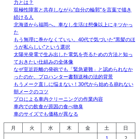
力とは？
双極性障害と共存しながら“自分の輪郭”を言葉で描き
続ける人
北海道から福岡へ。車なし生活は想像以上にキツかっ
た
もう無理に巻かなくていい。40代で気づいた“黒髪のほ
うが私らしい”という選択
太陽光発電で生み出した電気を売るための方法と知っ
ておきたい仕組みの全体像
なぜ至近距離の発砲でも「緊急避難」と認められなか
ったのか、プロハンター書類送検の法的背景
もうメーク直しに悩まない！30代から始める崩れない
朝メークのコツ
プロによる車内クリーニングの作業内容
車内での飲食が原因の食べ物臭
車のサイズでも価格が異なる
月
火
水
木
金
土
日
1
2