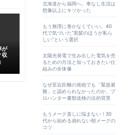
北海道から福岡へ。車なし生活は
想像以上にキツかった
もう無理に巻かなくていい。40
代で気づいた“黒髪のほうが私ら
しい”という選択
率が
？収
太陽光発電で生み出した電気を売
てお
るための方法と知っておきたい仕
日
組みの全体像
なぜ至近距離の発砲でも「緊急避
難」と認められなかったのか、プ
ロハンター書類送検の法的背景
もうメーク直しに悩まない！30
代から始める崩れない朝メークの
コツ