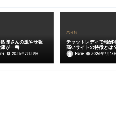
未分類
幸四郎さんの激やせ報
チャットレディで報酬
健康が一番
高いサイトの特徴とは
入を伸ばすために知っ
rie
Marie
2026年7月29日
2026年7月13
きたいポイント