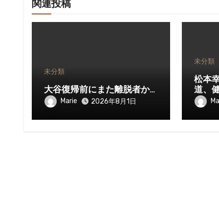
関連投稿
未分類
未分類
松本
大谷復帰前にまた離脱者か…
道、
Marie
Ma
2026年8月1日