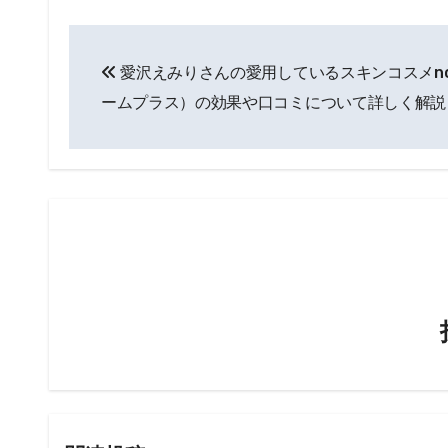
投
愛沢えみりさんの愛用しているスキンコスメno
稿
ームプラス）の効果や口コミについて詳しく解説
ナ
ビ
ゲ
ー
シ
ョ
ン