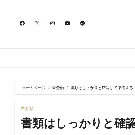
内
容
を
ス
キ
ッ
プ
ホームページ
未分類
書類はしっかりと確認して準備する
未分類
書類はしっかりと確