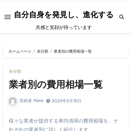
内
容
自分自身を発見し、進化する
を
共感と笑顔が待っています
ス
キ
ッ
ホームページ
未分類
業者別の費用相場一覧
プ
未分類
業者別の費用相場一覧
投稿者
Marie
2025年5月10日
様々な業者が提供する車内清掃の費用相場を、そ
れぞれの業者別に詳しく紹介します。