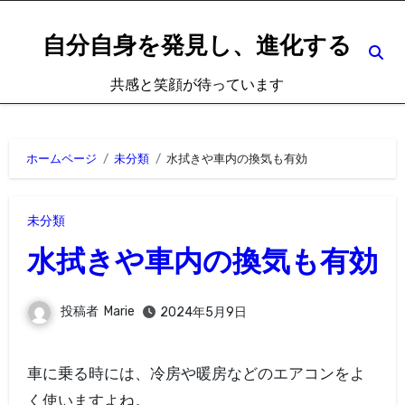
内
容
自分自身を発見し、進化する
を
共感と笑顔が待っています
ス
キ
ッ
ホームページ
未分類
水拭きや車内の換気も有効
プ
未分類
水拭きや車内の換気も有効
投稿者
Marie
2024年5月9日
車に乗る時には、冷房や暖房などのエアコンをよ
く使いますよね。