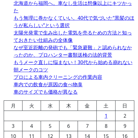
北海道から福岡へ。車なし生活は想像以上にキツかっ
た
もう無理に巻かなくていい。40代で気づいた“黒髪のほ
うが私らしい”という選択
太陽光発電で生み出した電気を売るための方法と知っ
ておきたい仕組みの全体像
なぜ至近距離の発砲でも「緊急避難」と認められなか
ったのか、プロハンター書類送検の法的背景
もうメーク直しに悩まない！30代から始める崩れない
朝メークのコツ
プロによる車内クリーニングの作業内容
車内での飲食が原因の食べ物臭
車のサイズでも価格が異なる
月
火
水
木
金
土
日
1
2
3
4
5
6
7
8
9
10
11
12
13
14
15
16