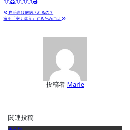
投
自賠責は解約されるの？
家を「安く購入」するためには
稿
ナ
ビ
ゲ
ー
シ
ョ
ン
投稿者
Marie
関連投稿
未分類