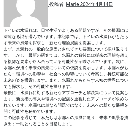
投稿者
Marie
2024年4月14日
トイレの水漏れは、日常生活でよくある問題ですが、その根源には
深遠なる謎が潜んでいます。本記事では、トイレの水漏れがもたら
す未来の風景を探求し、新たな理論展開を提案します。
まず、水漏れの一般的な原因とされてきた要因について振り返りま
す。しかし、最新の研究では、水漏れの背後には従来の理解を超え
る複雑な要素が絡み合っている可能性が示唆されています。次に、
水漏れが描く未来の風景についての仮説を提示します。水漏れがも
たらす環境への影響や、社会への影響について考察し、持続可能な
未来の姿を模索します。また、水漏れがもたらす未知の世界につい
ても探求し、その可能性を探ります。
最後に、水漏れに対する新たなアプローチと解決策について提案し
ます。新技術の導入や環境への配慮を重視したアプローチが求めら
れています。水漏れは単なる問題ではなく、未来への新たな展望を
開く可能性を秘めています。
この記事を通じて、私たちは水漏れの深層に迫り、未来の風景を描
き出す一助となることを目指します。