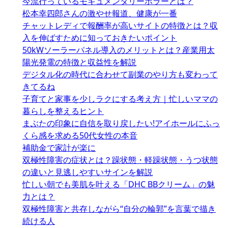
今流行っているモキュメンタリーホラーとは？
松本幸四郎さんの激やせ報道、健康が一番
チャットレディで報酬率が高いサイトの特徴とは？収
入を伸ばすために知っておきたいポイント
50kWソーラーパネル導入のメリットとは？産業用太
陽光発電の特徴と収益性を解説
デジタル化の時代に合わせて副業のやり方も変わって
きてるね
子育てと家事を少しラクにする考え方｜忙しいママの
暮らしを整えるヒント
まぶたの印象に自信を取り戻したい!アイホールにふっ
くら感を求める50代女性の本音
補助金で家計が楽に
双極性障害の症状とは？躁状態・軽躁状態・うつ状態
の違いと見逃しやすいサインを解説
忙しい朝でも美肌を叶える「DHC BBクリーム」の魅
力とは？
双極性障害と共存しながら“自分の輪郭”を言葉で描き
続ける人