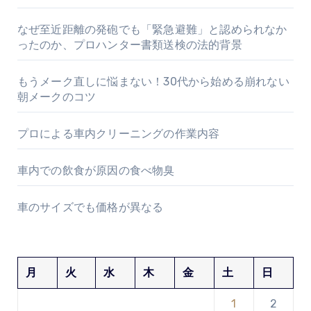
なぜ至近距離の発砲でも「緊急避難」と認められなか
ったのか、プロハンター書類送検の法的背景
もうメーク直しに悩まない！30代から始める崩れない
朝メークのコツ
プロによる車内クリーニングの作業内容
車内での飲食が原因の食べ物臭
車のサイズでも価格が異なる
月
火
水
木
金
土
日
1
2