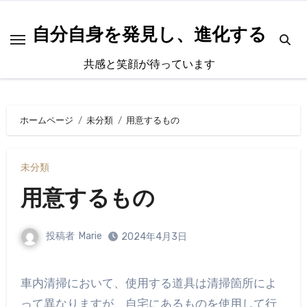
内
容
自分自身を発見し、進化する
を
共感と笑顔が待っています
ス
キ
ッ
ホームページ
未分類
用意するもの
プ
未分類
用意するもの
投稿者
Marie
2024年4月3日
車内清掃において、使用する道具は清掃箇所によ
って異なりますが、自宅にあるものを使用して行