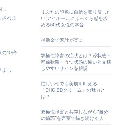
す。
まぶたの印象に自信を取り戻した
とされま
い!アイホールにふっくら感を求
める50代女性の本音
補助金で家計が楽に
の10倍
双極性障害の症状とは？躁状態・
軽躁状態・うつ状態の違いと見逃
しやすいサインを解説
りまし
忙しい朝でも美肌を叶える
「DHC BBクリーム」の魅力と
は？
双極性障害と共存しながら“自分
の輪郭”を言葉で描き続ける人