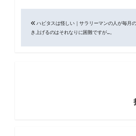
投
ハピタスは怪しい｜サラリーマンの人が毎月
稿
き上げるのはそれなりに困難ですが…。
ナ
ビ
ゲ
ー
シ
ョ
ン