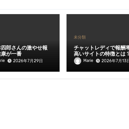
未分類
幸四郎さんの激やせ報
チャットレディで報酬
健康が一番
高いサイトの特徴とは
入を伸ばすために知っ
rie
Marie
2026年7月29日
2026年7月13
きたいポイント