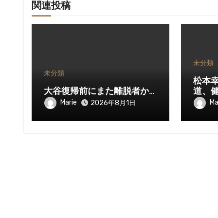
関連投稿
未分類
未分類
松本
大谷復帰前にまた離脱者か…
道、
Marie
Ma
2026年8月1日