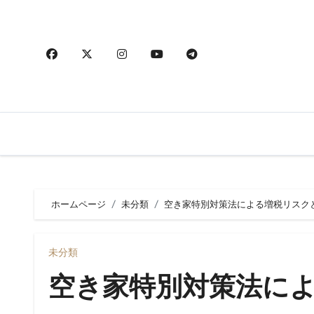
内
容
を
ス
キ
ッ
プ
ホームページ
未分類
空き家特別対策法による増税リスク
未分類
空き家特別対策法に