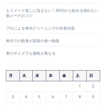
もうメーク直しに悩まない！30代から始める崩れない
朝メークのコツ
プロによる車内クリーニングの作業内容
車内での飲食が原因の食べ物臭
車のサイズでも価格が異なる
月
火
水
木
金
土
日
1
2
3
4
5
6
7
8
9