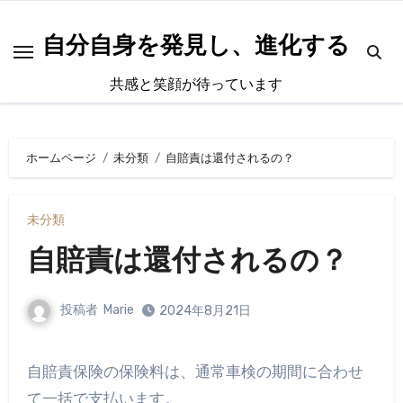
内
容
自分自身を発見し、進化する
を
共感と笑顔が待っています
ス
キ
ッ
ホームページ
未分類
自賠責は還付されるの？
プ
未分類
自賠責は還付されるの？
投稿者
Marie
2024年8月21日
自賠責保険の保険料は、通常車検の期間に合わせ
て一括で支払います。