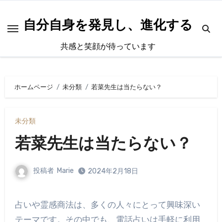
内
容
自分自身を発見し、進化する
を
共感と笑顔が待っています
ス
キ
ッ
ホームページ
未分類
若菜先生は当たらない？
プ
未分類
若菜先生は当たらない？
投稿者
Marie
2024年2月18日
占いや霊感商法は、多くの人々にとって興味深い
テーマです。その中でも、電話占いは手軽に利用