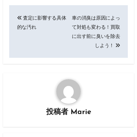
投
査定に影響する具体
車の消臭は原因によっ
稿
的な汚れ
て対処も変わる！買取
ナ
に出す前に臭いを除去
しよう！
ビ
ゲ
ー
シ
ョ
ン
投稿者
Marie