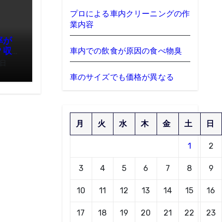
プロによる車内クリーニングの作
業内容
率が
車内での飲食が原因の食べ物臭
？収
てお
3日
車のサイズでも価格が異なる
月
火
水
木
金
土
日
1
2
3
4
5
6
7
8
9
10
11
12
13
14
15
16
17
18
19
20
21
22
23