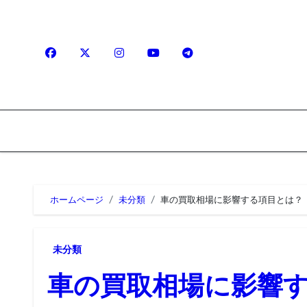
内
容
を
ス
キ
ッ
プ
ホームページ
未分類
車の買取相場に影響する項目とは？
未分類
車の買取相場に影響