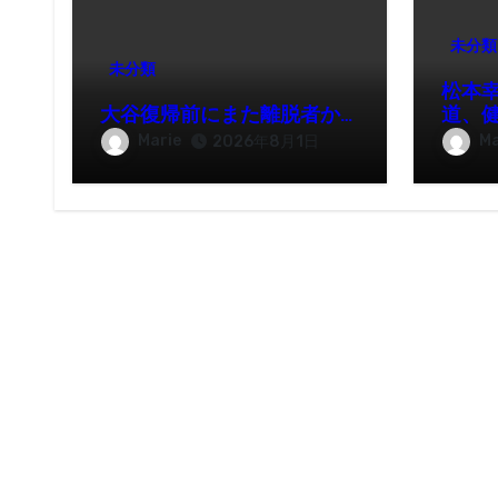
未分類
未分類
松本
大谷復帰前にまた離脱者か…
道、
Marie
Ma
2026年8月1日