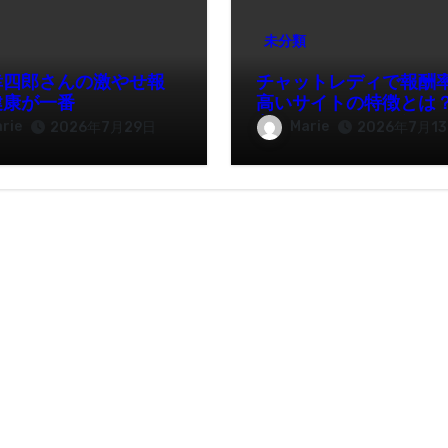
未分類
幸四郎さんの激やせ報
チャットレディで報酬
健康が一番
高いサイトの特徴とは
入を伸ばすために知っ
rie
Marie
2026年7月29日
2026年7月1
きたいポイント