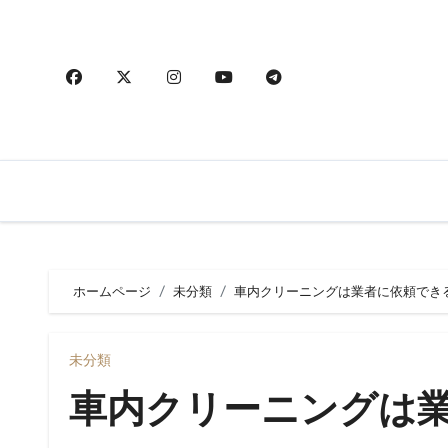
内
容
を
ス
キ
ッ
プ
ホームページ
未分類
車内クリーニングは業者に依頼でき
未分類
車内クリーニングは