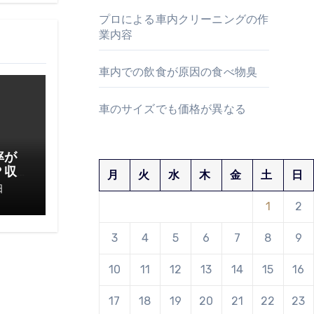
プロによる車内クリーニングの作
業内容
車内での飲食が原因の食べ物臭
車のサイズでも価格が異なる
率が
？収
月
火
水
木
金
土
日
てお
日
1
2
3
4
5
6
7
8
9
10
11
12
13
14
15
16
17
18
19
20
21
22
23