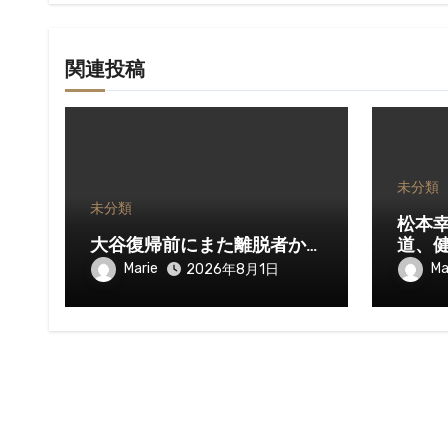
関連投稿
未分類
未分類
松本
大谷復帰前にまた離脱者か…
道、
Marie
Ma
2026年8月1日