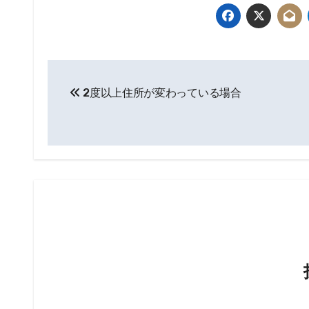
投
2度以上住所が変わっている場合
稿
ナ
ビ
ゲ
ー
シ
ョ
ン