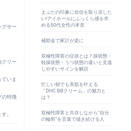
まぶたの印象に自信を取り戻した
い!アイホールにふっくら感を求
める50代女性の本音
ングサー
補助金で家計が楽に
双極性障害の症状とは？躁状態・
内クリー
軽躁状態・うつ状態の違いと見逃
しやすいサインを解説
っていま
忙しい朝でも美肌を叶える
「DHC BBクリーム」の魅力と
グの特徴
は？
双極性障害と共存しながら“自分
ます。
の輪郭”を言葉で描き続ける人