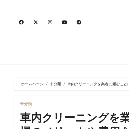
内
容
を
ス
キ
ッ
プ
ホームページ
未分類
車内クリーニングを業者に頼むこと
未分類
車内クリーニングを