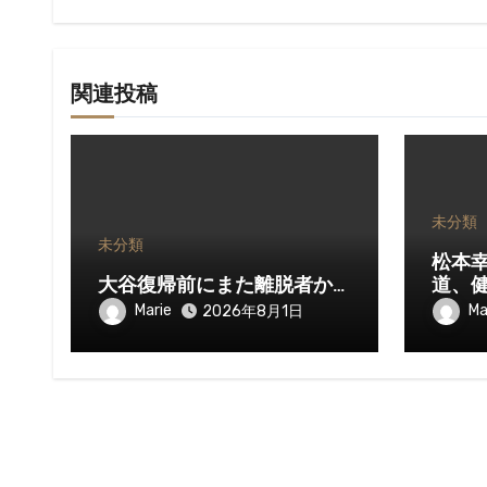
ン
関連投稿
未分類
未分類
松本
大谷復帰前にまた離脱者か…
道、
Marie
Ma
2026年8月1日