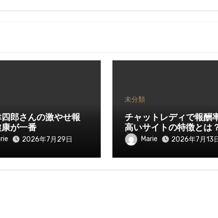
未分類
幸四郎さんの激やせ報
チャットレディで報酬
健康が一番
高いサイトの特徴とは
入を伸ばすために知っ
rie
Marie
2026年7月29日
2026年7月13
きたいポイント