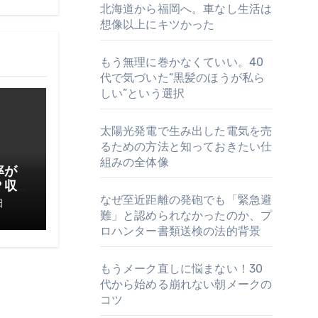
北海道から福岡へ。車なし生活は
想像以上にキツかった
もう無理に巻かなくていい。40
代で気づいた“黒髪のほうが私ら
しい”という選択
太陽光発電で生み出した電気を売
るための方法と知っておきたい仕
組みの全体像
率が
？収
なぜ至近距離の発砲でも「緊急避
てお
日
難」と認められなかったのか、プ
ロハンター書類送検の法的背景
もうメーク直しに悩まない！30
代から始める崩れない朝メークの
コツ