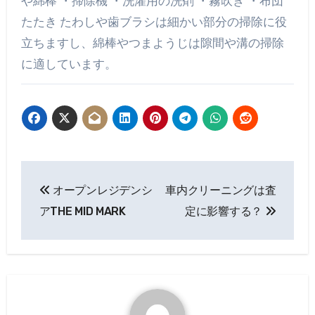
や綿棒 ・掃除機 ・洗濯用の洗剤 ・霧吹き ・布団
たたき たわしや歯ブラシは細かい部分の掃除に役
立ちますし、綿棒やつまようじは隙間や溝の掃除
に適しています。
投
オープンレジデンシ
車内クリーニングは査
稿
アTHE MID MARK
定に影響する？
ナ
ビ
ゲ