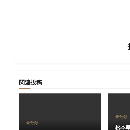
ビ
ゲ
ー
シ
ョ
ン
関連投稿
未分類
未分類
松本