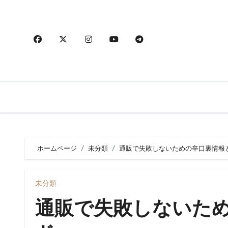
内
容
を
ス
キ
ッ
プ
ホームページ
未分類
通販で失敗しないための辛口裏情報
未分類
通販で失敗しないた