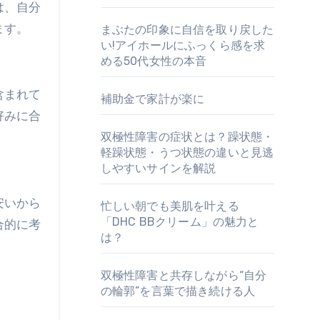
は、自分
ます。
まぶたの印象に自信を取り戻した
い!アイホールにふっくら感を求
める50代女性の本音
含まれて
補助金で家計が楽に
好みに合
双極性障害の症状とは？躁状態・
軽躁状態・うつ状態の違いと見逃
しやすいサインを解説
安いから
忙しい朝でも美肌を叶える
「DHC BBクリーム」の魅力と
合的に考
は？
双極性障害と共存しながら“自分
の輪郭”を言葉で描き続ける人