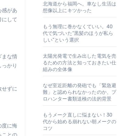
北海道から福岡へ。車なし生活は
心感があ
想像以上にキツかった
考にして
もう無理に巻かなくていい。40
代で気づいた“黒髪のほうが私ら
しい”という選択
太陽光発電で生み出した電気を売
ざまな情
るための方法と知っておきたい仕
しっかり
組みの全体像
なぜ至近距離の発砲でも「緊急避
敗せずに
難」と認められなかったのか、プ
ロハンター書類送検の法的背景
もうメーク直しに悩まない！30
代から始める崩れない朝メークの
の度に悔
コツ
ることの