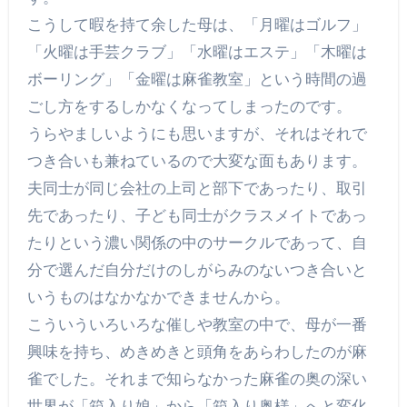
こうして暇を持て余した母は、「月曜はゴルフ」
「火曜は手芸クラブ」「水曜はエステ」「木曜は
ボーリング」「金曜は麻雀教室」という時間の過
ごし方をするしかなくなってしまったのです。
うらやましいようにも思いますが、それはそれで
つき合いも兼ねているので大変な面もあります。
夫同士が同じ会社の上司と部下であったり、取引
先であったり、子ども同士がクラスメイトであっ
たりという濃い関係の中のサークルであって、自
分で選んだ自分だけのしがらみのないつき合いと
いうものはなかなかできませんから。
こういういろいろな催しや教室の中で、母が一番
興味を持ち、めきめきと頭角をあらわしたのが麻
雀でした。それまで知らなかった麻雀の奥の深い
世界が「箱入り娘」から「箱入り奥様」へと変化