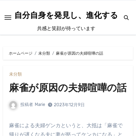
内
容
自分自身を発見し、進化する
を
共感と笑顔が待っています
ス
キ
ッ
ホームページ
未分類
麻雀が原因の夫婦喧嘩の話
プ
未分類
麻雀が原因の夫婦喧嘩の話
投稿者
Marie
2023年12月9日
麻雀による夫婦ゲンカというと、大抵は「麻雀で
帰りが遅くなる夫に妻が怒ってケンカになる」と