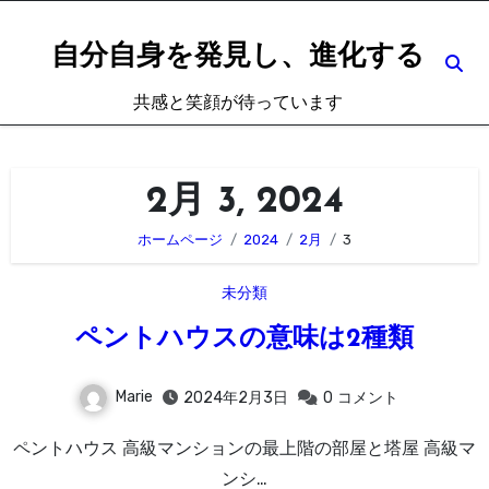
内
容
自分自身を発見し、進化する
を
共感と笑顔が待っています
ス
キ
ッ
2月 3, 2024
プ
ホームページ
2024
2月
3
未分類
ペントハウスの意味は2種類
Marie
2024年2月3日
0
コメント
ペントハウス 高級マンションの最上階の部屋と塔屋 高級マ
ンシ…