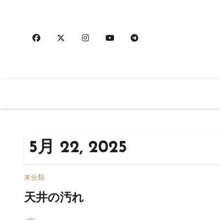
内
容
を
ス
キ
ッ
プ
5月 22, 2025
未分類
天井の汚れ