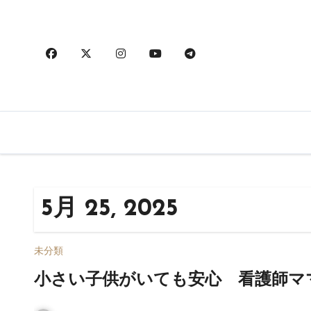
内
容
を
ス
キ
ッ
プ
5月 25, 2025
未分類
小さい子供がいても安心 看護師マ