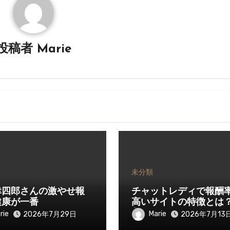
投稿者
Marie
未分類
幸四郎さんの激やせ報
チャットレディで報酬
健康が一番
高いサイトの特徴とは
入を伸ばすために知っ
rie
Marie
2026年7月29日
2026年7月13
きたいポイント