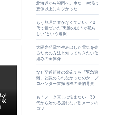
北海道から福岡へ。車なし生活は
想像以上にキツかった
もう無理に巻かなくていい。40
代で気づいた“黒髪のほうが私ら
しい”という選択
太陽光発電で生み出した電気を売
るための方法と知っておきたい仕
組みの全体像
なぜ至近距離の発砲でも「緊急避
難」と認められなかったのか、プ
ロハンター書類送検の法的背景
率が
もうメーク直しに悩まない！30
？収
代から始める崩れない朝メークの
てお
日
コツ