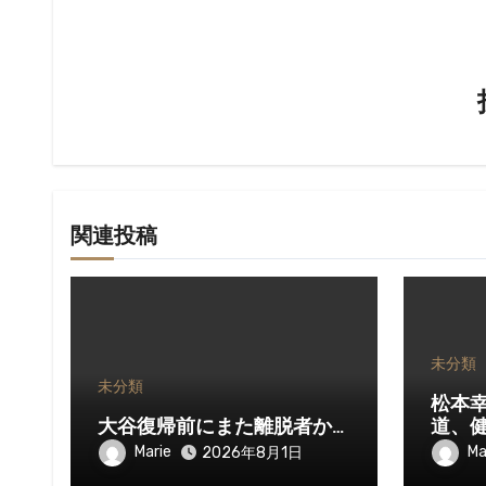
シ
ョ
ン
関連投稿
未分類
未分類
松本
大谷復帰前にまた離脱者か…
道、
Marie
Ma
2026年8月1日