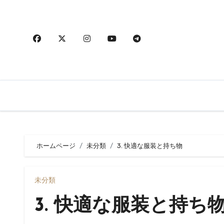
内
容
を
ス
キ
ッ
プ
ホームページ
未分類
3. 快適な服装と持ち物
未分類
3. 快適な服装と持ち