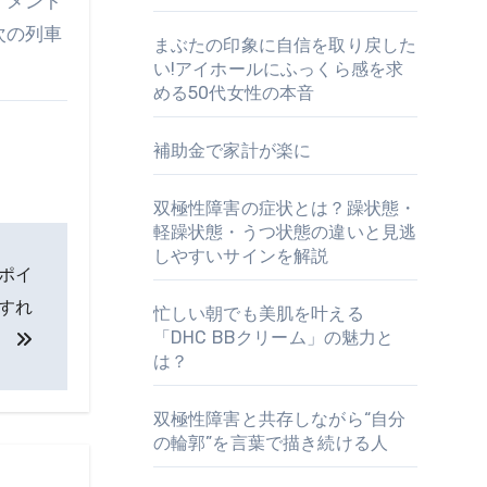
イメント
次の列車
まぶたの印象に自信を取り戻した
い!アイホールにふっくら感を求
める50代女性の本音
補助金で家計が楽に
双極性障害の症状とは？躁状態・
軽躁状態・うつ状態の違いと見逃
しやすいサインを解説
ポイ
すれ
忙しい朝でも美肌を叶える
「DHC BBクリーム」の魅力と
。
は？
双極性障害と共存しながら“自分
の輪郭”を言葉で描き続ける人