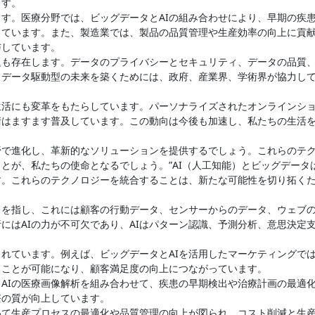
ます。
す。医療分野では、ビッグデータとAIの組み合わせにより、早期の疾
しています。また、製造業では、製品の品質管理や生産効率の向上に貢
与しています。
題も存在します。データのプライバシーとセキュリティ、データの品質
、データ駆動型の未来を築くためには、政府、産業界、学術界が協力し
生活にも変革をもたらしています。パーソナライズされたオンラインシ
術はますます普及しています。この動向は今後も加速し、私たちの生活
野で進化し、革新的なソリューションを提供するでしょう。これらのテ
とが、私たちの使命となるでしょう。”AI（人工知能）とビッグデータ
す。これらのテクノロジーを統合することは、新たな可能性を切り拓く
トを指し、これには顧客の行動データ、センサーからのデータ、ウェブ
にはAIの力が不可欠であり、AIはパターン認識、予測分析、意思決定
れています。例えば、ビッグデータとAIを活用したマーケティングで
ることが可能になり、顧客満足度の向上につながっています。
AIの医療画像解析を組み合わせて、疾患の早期検出や治療計画の最適
療の質が向上しています。
いて生産プロセスの最適化や品質管理の向上が図られ、コスト削減と生