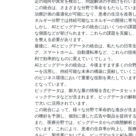
定の傾向や異常を検出し、問題解決の手助けを行い
この統合は、さまざまな分野で革命をもたらしていま
治療計画の最適化が可能になり、患者の生活を改善
ネルギー分野では持続可能なエネルギーの開発に寄
しかし、AIとビッグデータの統合にはいくつかの課
な側面などが挙げられます。これらの課題を克服し
を整える必要があります。
最後に、AIとビッグデータの統合は、私たちの日常
グ、スマートホーム、自動運転車など、これらの技
利で効率的なものに変えていくでしょう。
AIとビッグデータの統合は、今後ますます多くの分
ーを活用し、持続可能な未来の構築に貢献していくこ
のビジネス環境において重要な役割を果たしていま
となっています。
ビッグデータは、膨大な量の情報を含むデータセッ
ィックデータなどが含まれます。ビッグデータの解析
で大いに活用されています。
この統合によって、様々な分野で革命的な進歩が生ま
の嗜好を予測し、個別に適した広告や製品を提供す
また、医療分野では、ビッグデータからの病態解析と
でいます。これにより、患者の生存率が向上し、医
さらに、製造業においても、ビッグデータとAIを用