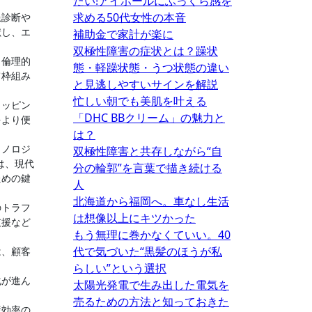
たい!アイホールにふっくら感を
求める50代女性の本音
患診断や
献し、エ
補助金で家計が楽に
双極性障害の症状とは？躁状
、倫理的
態・軽躁状態・うつ状態の違い
て枠組み
と見逃しやすいサインを解説
忙しい朝でも美肌を叶える
ョッピン
「DHC BBクリーム」の魅力と
をより便
は？
クノロジ
双極性障害と共存しながら“自
は、現代
分の輪郭”を言葉で描き続ける
ための鍵
人
北海道から福岡へ。車なし生活
のトラフ
は想像以上にキツかった
支援など
もう無理に巻かなくていい。40
代で気づいた“黒髪のほうが私
は、顧客
らしい”という選択
化が進ん
太陽光発電で生み出した電気を
売るための方法と知っておきた
産効率の