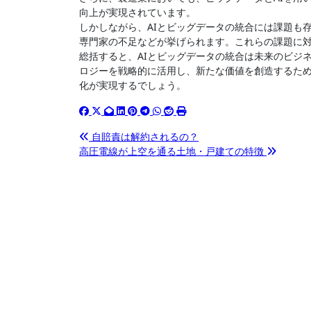
向上が実現されています。
しかしながら、AIとビッグデータの統合には課題も
専門家の不足などが挙げられます。これらの課題に
総括すると、AIとビッグデータの統合は未来のビジ
ロジーを戦略的に活用し、新たな価値を創造するた
化が実現するでしょう。
投
自賠責は解約されるの？
高圧電線が上空を通る土地・戸建ての特徴
稿
ナ
ビ
ゲ
ー
シ