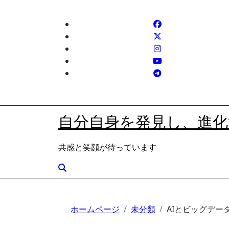
内
容
を
ス
キ
ッ
プ
自分自身を発見し、進化
共感と笑顔が待っています
ホームページ
未分類
AIとビッグデ