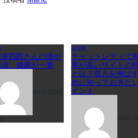
類
未分類
本幸四郎さんの激や
チャットレディで
報道、健康が一番
率が高いサイトの
とは？収入を伸ば
めに知っておきた
イント
Marie
2026年
Marie
2
9日