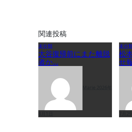
ョ
ン
関連投稿
未分類
未分
大谷復帰前にまた離脱
松
者か…
せ
Marie
2026年
8月1日
7月2