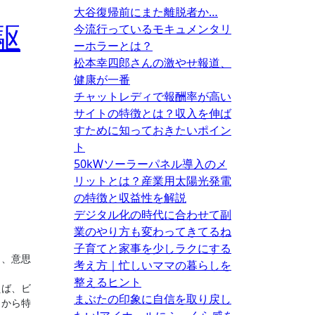
大谷復帰前にまた離脱者か…
駆
今流行っているモキュメンタリ
ーホラーとは？
松本幸四郎さんの激やせ報道、
健康が一番
チャットレディで報酬率が高い
サイトの特徴とは？収入を伸ば
すために知っておきたいポイン
ト
50kWソーラーパネル導入のメ
リットとは？産業用太陽光発電
の特徴と収益性を解説
。
デジタル化の時代に合わせて副
業のやり方も変わってきてるね
子育てと家事を少しラクにする
り、意思
考え方｜忙しいママの暮らしを
整えるヒント
えば、ビ
まぶたの印象に自信を取り戻し
タから特