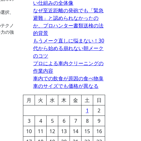
い仕組みの全体像
なぜ至近距離の発砲でも「緊急
の選択、
避難」と認められなかったの
か、プロハンター書類送検の法
のテクノ
争力の強
的背景
もうメーク直しに悩まない！30
代から始める崩れない朝メーク
のコツ
プロによる車内クリーニングの
作業内容
車内での飲食が原因の食べ物臭
車のサイズでも価格が異なる
月
火
水
木
金
土
日
1
2
3
4
5
6
7
8
9
10
11
12
13
14
15
16