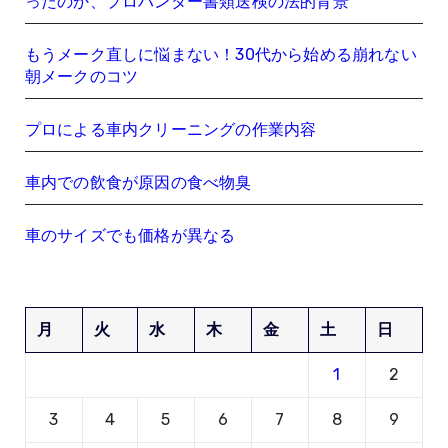
ったのか、プロハンター書類送検の法的背景
もうメーク直しに悩まない！30代から始める崩れない
朝メークのコツ
プロによる車内クリーニングの作業内容
車内での飲食が原因の食べ物臭
車のサイズでも価格が異なる
月
火
水
木
金
土
日
1
2
3
4
5
6
7
8
9