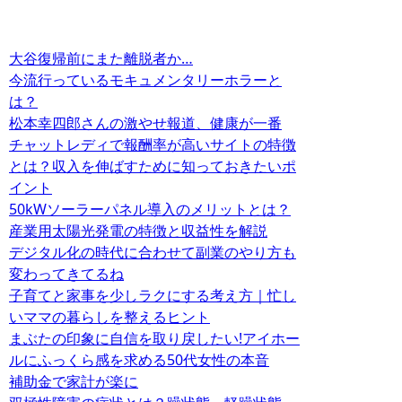
大谷復帰前にまた離脱者か…
今流行っているモキュメンタリーホラーと
は？
松本幸四郎さんの激やせ報道、健康が一番
チャットレディで報酬率が高いサイトの特徴
とは？収入を伸ばすために知っておきたいポ
イント
50kWソーラーパネル導入のメリットとは？
産業用太陽光発電の特徴と収益性を解説
デジタル化の時代に合わせて副業のやり方も
変わってきてるね
子育てと家事を少しラクにする考え方｜忙し
いママの暮らしを整えるヒント
まぶたの印象に自信を取り戻したい!アイホー
ルにふっくら感を求める50代女性の本音
補助金で家計が楽に