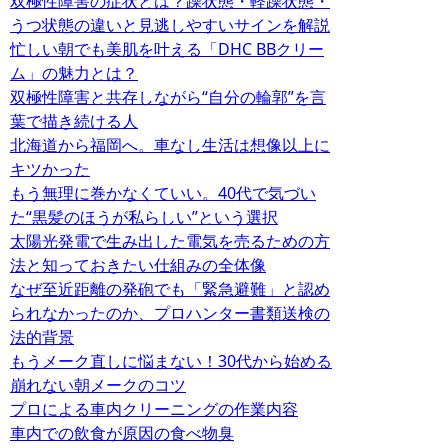
双極性障害の症状とは？躁状態・軽躁状態・
うつ状態の違いと見逃しやすいサインを解説
忙しい朝でも美肌を叶える「DHC BBクリー
ム」の魅力とは？
双極性障害と共存しながら“自分の輪郭”を言
葉で描き続ける人
北海道から福岡へ。車なし生活は想像以上に
キツかった
もう無理に巻かなくていい。40代で気づい
た“黒髪のほうが私らしい”という選択
太陽光発電で生み出した電気を売るための方
法と知っておきたい仕組みの全体像
なぜ至近距離の発砲でも「緊急避難」と認め
られなかったのか、プロハンター書類送検の
法的背景
もうメーク直しに悩まない！30代から始める
崩れない朝メークのコツ
プロによる車内クリーニングの作業内容
車内での飲食が原因の食べ物臭