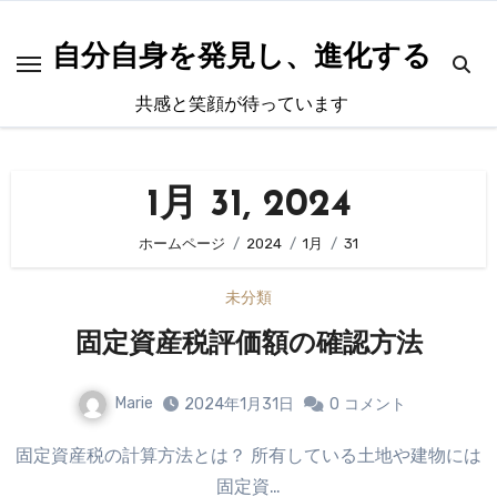
内
容
自分自身を発見し、進化する
を
共感と笑顔が待っています
ス
キ
ッ
1月 31, 2024
プ
ホームページ
2024
1月
31
未分類
固定資産税評価額の確認方法
Marie
2024年1月31日
0
コメント
固定資産税の計算方法とは？ 所有している土地や建物には
固定資…