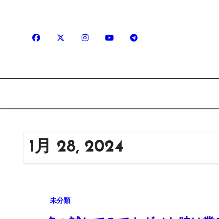
内
容
を
ス
キ
ッ
プ
1月 28, 2024
未分類