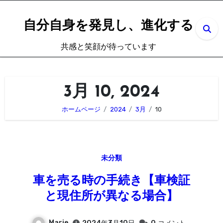
内
容
自分自身を発見し、進化する
を
共感と笑顔が待っています
ス
キ
ッ
3月 10, 2024
プ
ホームページ
2024
3月
10
未分類
車を売る時の手続き【車検証
と現住所が異なる場合】
Marie