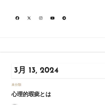
内
容
を
ス
キ
ッ
プ
3月 13, 2024
未分類
心理的瑕疵とは