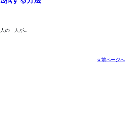
払拭する方法
人の一人が…
« 前ページへ