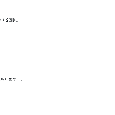
合と2回以…
あります。…