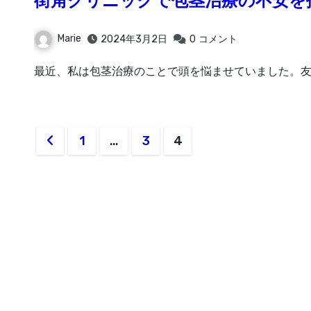
街角クリニックで包茎治療の不安を
Marie
2024年3月2日
0
コメント
最近、私は包茎治療のことで頭を悩ませていました。友
投
1
…
3
4
稿
の
ペ
ー
ジ
送