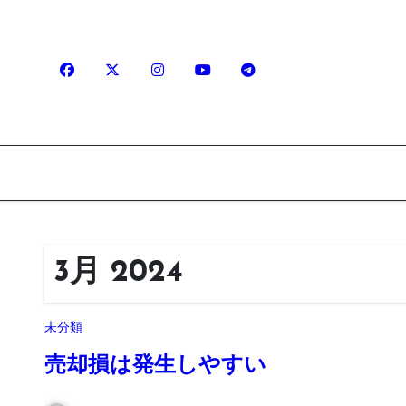
内
容
を
ス
キ
ッ
プ
3月 2024
未分類
売却損は発生しやすい