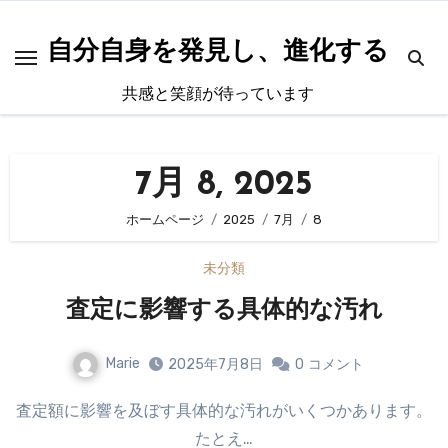
内
容
自分自身を発見し、進化する
を
共感と笑顔が待っています
ス
キ
ッ
7月 8, 2025
プ
ホームページ
2025
7月
8
未分類
査定に影響する具体的な汚れ
Marie
2025年7月8日
0
コメント
査定額に影響を及ぼす具体的な汚れがいくつかあります。
たとえ…