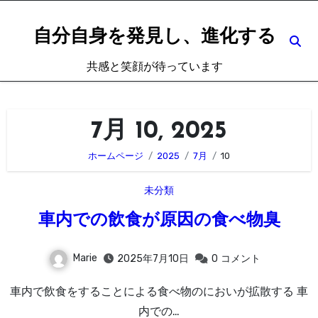
内
容
自分自身を発見し、進化する
を
共感と笑顔が待っています
ス
キ
ッ
7月 10, 2025
プ
ホームページ
2025
7月
10
未分類
車内での飲食が原因の食べ物臭
Marie
2025年7月10日
0
コメント
車内で飲食をすることによる食べ物のにおいが拡散する 車
内での…