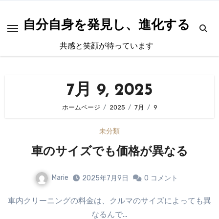
内
容
自分自身を発見し、進化する
を
共感と笑顔が待っています
ス
キ
ッ
7月 9, 2025
プ
ホームページ
2025
7月
9
未分類
車のサイズでも価格が異なる
Marie
2025年7月9日
0
コメント
車内クリーニングの料金は、クルマのサイズによっても異
なるんで…