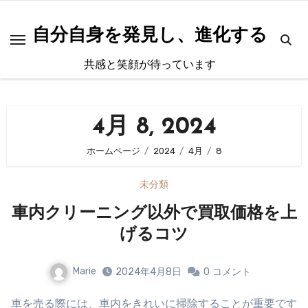
内
容
自分自身を発見し、進化する
を
共感と笑顔が待っています
ス
キ
ッ
4月 8, 2024
プ
ホームページ
2024
4月
8
未分類
車内クリーニング以外で買取価格を上
げるコツ
Marie
2024年4月8日
0
コメント
車を売る際には、車内をきれいに掃除することが重要です