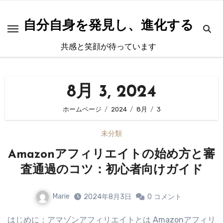
内
容
自分自身を発見し、進化する
を
共感と笑顔が待っています
ス
キ
ッ
8月 3, 2024
プ
ホームページ
2024
8月
3
未分類
Amazonアフィリエイトの始め方と審
査通過のコツ：初心者向けガイド
Marie
2024年8月3日
0
コメント
はじめに：アマゾンアフィリエイトとは Amazonアフィリ