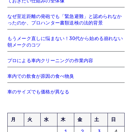
ておきたい仕組みの全体像
なぜ至近距離の発砲でも「緊急避難」と認められなか
ったのか、プロハンター書類送検の法的背景
もうメーク直しに悩まない！30代から始める崩れない
朝メークのコツ
プロによる車内クリーニングの作業内容
車内での飲食が原因の食べ物臭
車のサイズでも価格が異なる
月
火
水
木
金
土
日
1
2
3
4