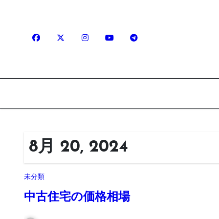
内
容
を
ス
キ
ッ
プ
8月 20, 2024
未分類
中古住宅の価格相場