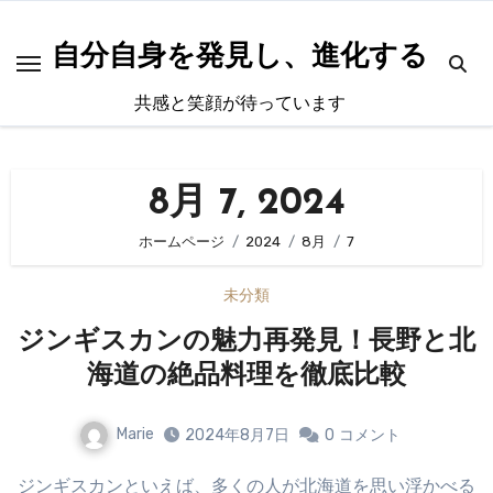
内
容
自分自身を発見し、進化する
を
共感と笑顔が待っています
ス
キ
ッ
8月 7, 2024
プ
ホームページ
2024
8月
7
未分類
ジンギスカンの魅力再発見！長野と北
海道の絶品料理を徹底比較
Marie
2024年8月7日
0
コメント
ジンギスカンといえば、多くの人が北海道を思い浮かべる