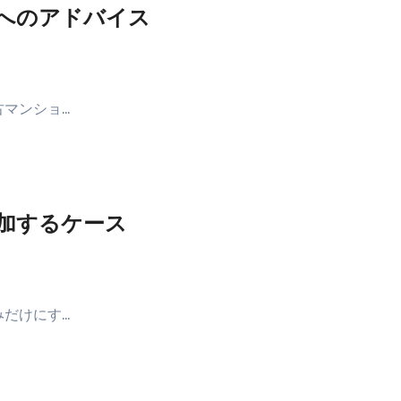
へのアドバイス
古マンショ…
加するケース
みだけにす…