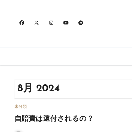
内
容
を
ス
キ
ッ
プ
8月 2024
未分類
自賠責は還付されるの？